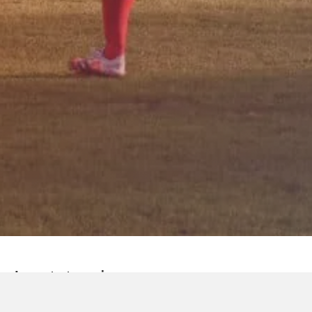
Laatste nieuws
Sorry, we couldn't find any posts. Please try a different search.