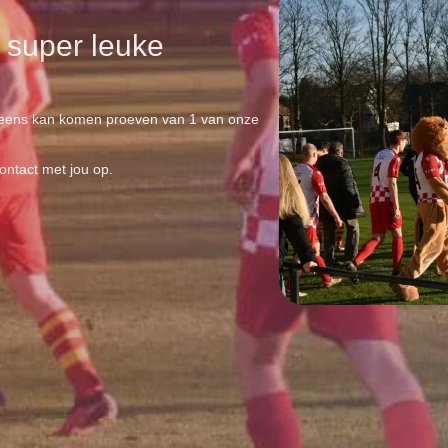
n super leuke
je eens kan komen proeven van 1 van onze
ntact met jou op.