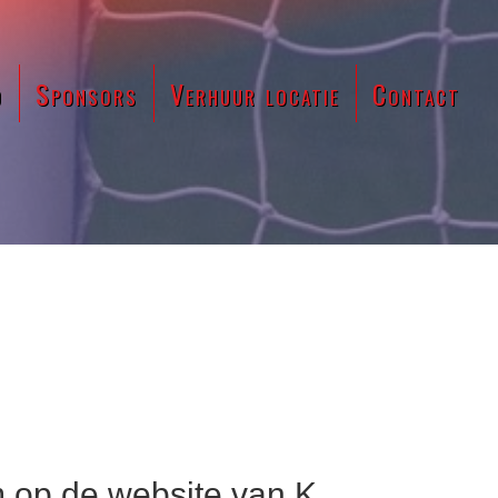
d
Sponsors
Verhuur locatie
Contact
op de website van K.