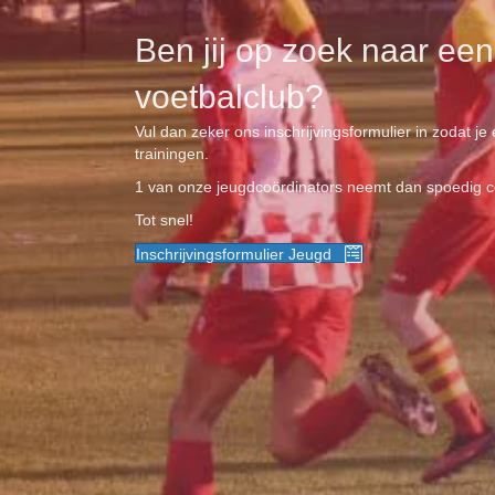
Ben jij op zoek naar ee
voetbalclub?
Vul dan zeker ons inschrijvingsformulier in zodat 
trainingen.
1 van onze jeugdcoördinators neemt dan spoedig co
Tot snel!
Inschrijvingsformulier Jeugd