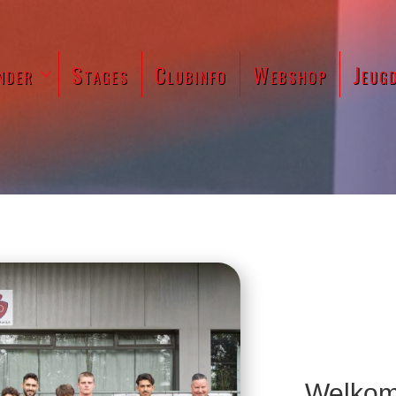
nder
Stages
Clubinfo
Webshop
Jeug
Welkom 