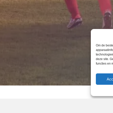
Om de beste
apparaatinfo
technologie
deze site. 
functies en
Acc