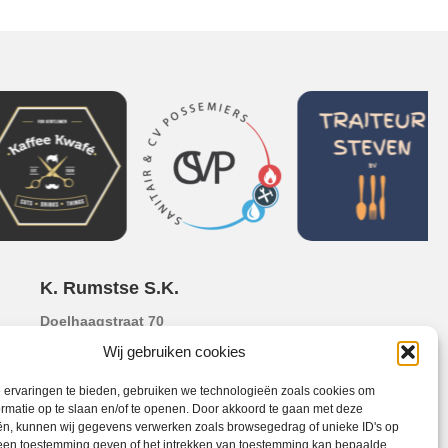
K. Rumstse S.K.
Doelhaagstraat 70
2840 Rumst, België
Wij gebruiken cookies
Telefoon : +32 472 23 41 82 (Voorzitter:
Andy De Weerdt)
 ervaringen te bieden, gebruiken we technologieën zoals cookies om
rmatie op te slaan en/of te openen. Door akkoord te gaan met deze
Email :
info@krumstsesk.be
ën, kunnen wij gegevens verwerken zoals browsegedrag of unieke ID's op
Geen toestemming geven of het intrekken van toestemming kan bepaalde