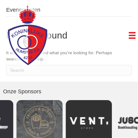
Evenementen
Nothing Found
It seems we can't find what you're looking for. Perhaps
searching can help.
Onze Sponsors