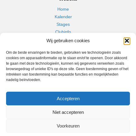
Home
Kalender
Stages
Clubinfo
Webshop
Wij gebruiken cookies
Jeugd
Om de beste ervaringen te bieden, gebruiken we technologieën zoals
Sponsors
cookies om apparaatinformatie op te slaan en/of te openen. Door akkoord
Verhuur locatie
te gaan met deze technologieën, kunnen wij gegevens verwerken zoals
browsegedrag of unieke ID's op deze site. Geen toestemming geven of het
Contact
intrekken van toestemming kan bepaalde functies en mogelijkheden
nadelig beïnvloeden.
K. Rumstse S.K.
Doelhaagstraat 70
2840 Rumst, België
Accepteren
Telefoon : +32 472 23 41 82 (Voorzitter: Andy De Weerdt)
Niet accepteren
Email :
info@krumstsesk.be
Privacybeleid
Voorkeuren
© 2026
Helegans BV